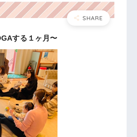
OGAする１ヶ月〜